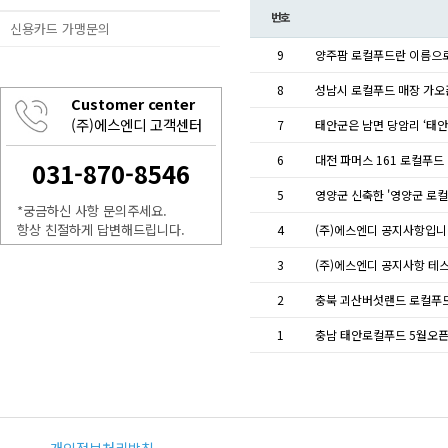
번호
신용카드 가맹문의
9
양주팜 로컬푸드란 이름으
8
성남시 로컬푸드 매장 가오
Customer center
(주)에스엔디 고객센터
7
태안군은 남면 당암리 ‘태안
6
대전 파머스 161 로컬푸
031-870-8546
5
영양군 신축한 '영양군 로컬
*궁금하신 사항 문의주세요.
항상 친절하게 답변해드립니다.
4
(주)에스엔디 공지사항입니
3
(주)에스엔디 공지사항 테
2
충북 괴산버섯랜드 로컬푸
1
충남 태안로컬푸드 5월오