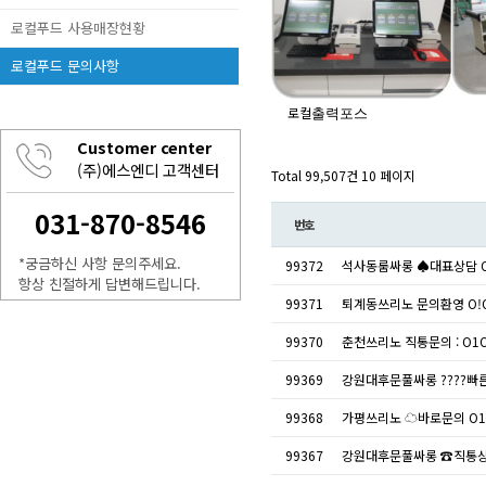
로컬푸드 사용매장현황
로컬푸드 문의사항
로컬
출력포스
Customer center
(주)에스엔디 고객센터
Total 99,507건
10 페이지
031-870-8546
번호
*궁금하신 사항 문의주세요.
99372
석사동룸싸롱 ♠대표상담 O
항상 친절하게 답변해드립니다.
99371
퇴계동쓰리노 문의환영 O!O
99370
춘천쓰리노 직통문의 : O1
99369
강원대후문풀싸롱 ????빠른
99368
가평쓰리노 ☁바로문의 O1O
99367
강원대후문풀싸롱 ☎직통상담