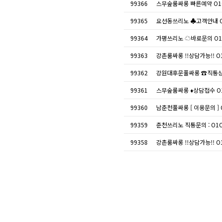
99366
스무숲룸싸롱 빠른예약 O1
99365
요선동쓰리노 ♣고객안내 O
99364
가평쓰리노 ☁바로문의 O1O
99363
강촌룸싸롱 !!상담가능!! O
99362
강원대후문풀싸롱 ☎직통상담
99361
스무숲룸싸롱 ♦상담접수 O
99360
남춘천풀싸롱 [ 이용문의 ]
99359
춘천쓰리노 직통문의 : O1
99358
강촌룸싸롱 !!상담가능!! O