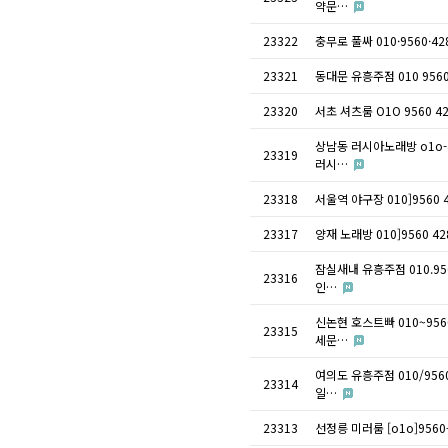
약문…
23322
충무로 풀싸 010·9560
23321
동대문 유흥주점 010 9
23320
서초 셔츠룸 O1O 9560
상남동 러시아노래방 o1o
23319
러시…
23318
서울역 야구장 010]95
23317
양재 노래방 010]956
잠실새내 유흥주점 010.
23316
인…
신논현 호스트빠 010~9
23315
세문…
여의도 유흥주점 010/9
23314
일…
23313
선정릉 미러룸 [o1o]9