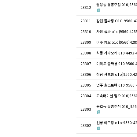
팔용동 유흥주점 010]9
23312
23311
잠원 풀싸롱 O1O-956
23310
사당 풀싸 o1o]9560.
23309
이수 쩜오 o1o]9560]
23308
석동 가라오케 010·44
23307
여의도 풀싸롱 010 95
23306
청담 셔츠룸 o1o]956
23305
언주 호스트빠 010-95
23304
고속터미널 쩜오 010]95
용호동 유흥주점 010_9
23303
선릉 야구장 o1o-956
23302