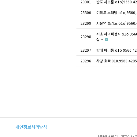
23301
반포 셔츠룸 o1o]956
23300
여의도 노래방 o1o]95
23299
서울역 쓰리노 o1o]95
서초 하이퍼블릭 o1o 9
23298
실…
23297
방배 미러룸 o1o 956
23296
사당 호빠 010.9560.
개인정보처리방침
(주)에스엔디
| 대표이사 