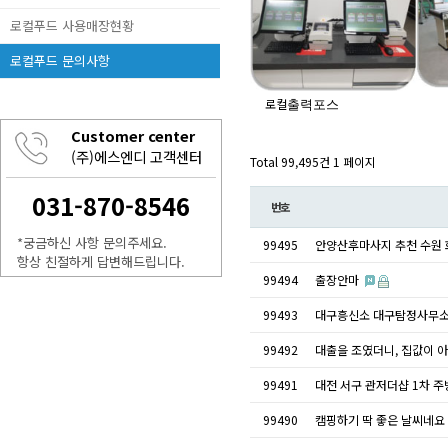
로컬푸드 사용매장현황
로컬푸드 문의사항
로컬
출력포스
Customer center
(주)에스엔디 고객센터
Total 99,495건
1 페이지
031-870-8546
번호
*궁금하신 사항 문의주세요.
99495
안양산후마사지 추천 수원 
항상 친절하게 답변해드립니다.
99494
출장안마
99493
대구흥신소 대구탐정사무소
99492
대출을 조였더니, 집값이 
99491
대전 서구 관저더샵 1차 주
99490
캠핑하기 딱 좋은 날씨네요