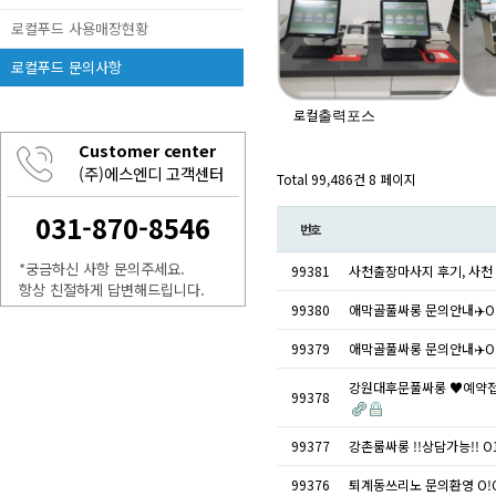
로컬푸드 사용매장현황
로컬푸드 문의사항
로컬
출력포스
Customer center
(주)에스엔디 고객센터
Total 99,486건
8 페이지
031-870-8546
번호
*궁금하신 사항 문의주세요.
99381
사천출장마사지 후기, 사천 
항상 친절하게 답변해드립니다.
99380
애막골풀싸롱 문의안내✈️O
99379
애막골풀싸롱 문의안내✈️O
강원대후문풀싸롱 ♥예약접수
99378
99377
강촌룸싸롱 !!상담가능!! O
99376
퇴계동쓰리노 문의환영 O!O