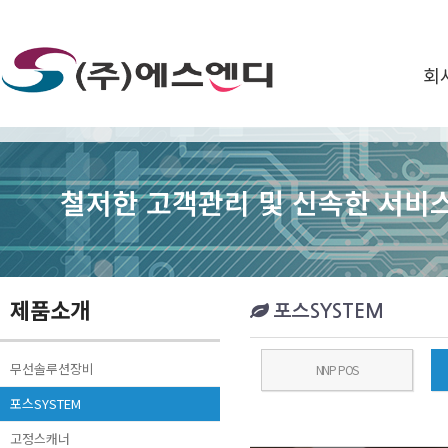
회
철저한 고객관리 및 신속한 서비스
제품소개
포스SYSTEM
무선솔루션장비
NNP POS
포스SYSTEM
고정스캐너