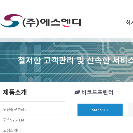
회
철저한 고객관리 및 신속한 서비스
제품소개
바코드프린터
무선솔루션장비
SRP-770 Ⅱ
포스SYSTEM
고정스캐너